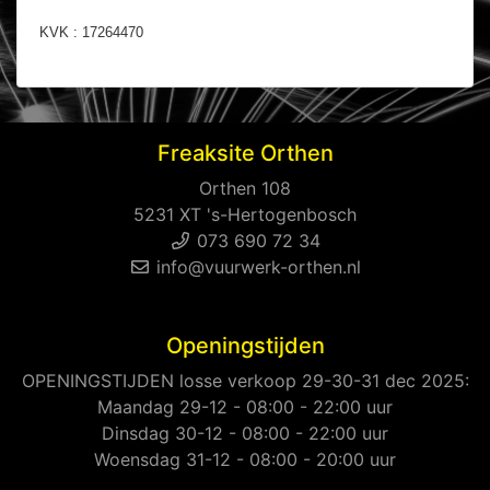
KVK : 17264470
Freaksite Orthen
Orthen 108
5231 XT 's-Hertogenbosch
073 690 72 34
info@vuurwerk-orthen.nl
Openingstijden
OPENINGSTIJDEN losse verkoop 29-30-31 dec 2025:
Maandag 29-12 - 08:00 - 22:00 uur
Dinsdag 30-12 - 08:00 - 22:00 uur
Woensdag 31-12 - 08:00 - 20:00 uur